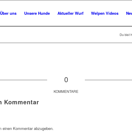
Über uns
Unsere Hunde
Aktueller Wurf
Welpen Videos
Ne
Du bist h
0
KOMMENTARE
en Kommentar
m einen Kommentar abzugeben.