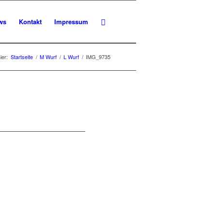
ws
Kontakt
Impressum
ier:
Startseite
/
M Wurf
/
L Wurf
/
IMG_9735