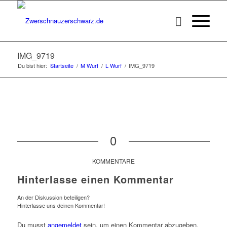
IMG_9719
Du bist hier:
Startseite
/
M Wurf
/
L Wurf
/
IMG_9719
0
KOMMENTARE
Hinterlasse einen Kommentar
An der Diskussion beteiligen?
Hinterlasse uns deinen Kommentar!
Du musst
angemeldet
sein, um einen Kommentar abzugeben.