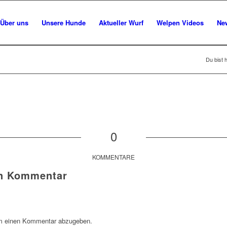
Über uns
Unsere Hunde
Aktueller Wurf
Welpen Videos
Ne
Du bist h
0
KOMMENTARE
en Kommentar
m einen Kommentar abzugeben.