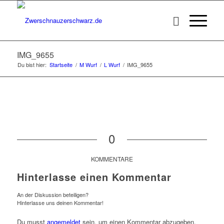
IMG_9655
Du bist hier:
Startseite
/
M Wurf
/
L Wurf
/
IMG_9655
0
KOMMENTARE
Hinterlasse einen Kommentar
An der Diskussion beteiligen?
Hinterlasse uns deinen Kommentar!
Du musst
angemeldet
sein, um einen Kommentar abzugeben.