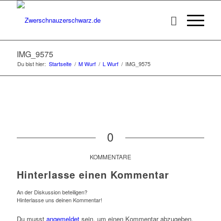
IMG_9575
Du bist hier:
Startseite
/
M Wurf
/
L Wurf
/
IMG_9575
0
KOMMENTARE
Hinterlasse einen Kommentar
An der Diskussion beteiligen?
Hinterlasse uns deinen Kommentar!
Du musst
angemeldet
sein, um einen Kommentar abzugeben.