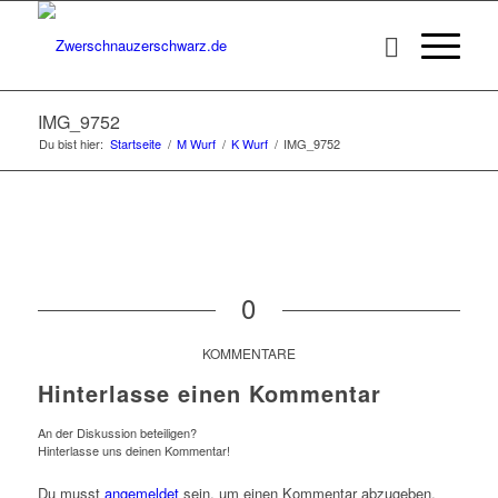
IMG_9752
Du bist hier:
Startseite
/
M Wurf
/
K Wurf
/
IMG_9752
0
KOMMENTARE
Hinterlasse einen Kommentar
An der Diskussion beteiligen?
Hinterlasse uns deinen Kommentar!
Du musst
angemeldet
sein, um einen Kommentar abzugeben.