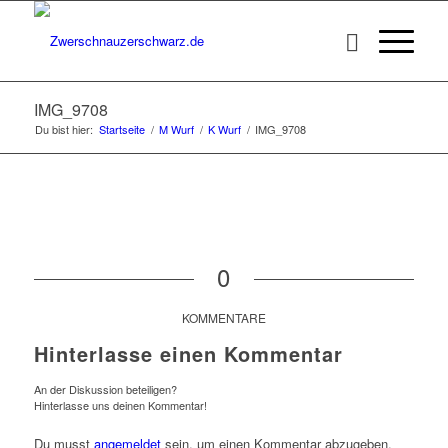
IMG_9708
Du bist hier:
Startseite
/
M Wurf
/
K Wurf
/
IMG_9708
0
KOMMENTARE
Hinterlasse einen Kommentar
An der Diskussion beteiligen?
Hinterlasse uns deinen Kommentar!
Du musst
angemeldet
sein, um einen Kommentar abzugeben.