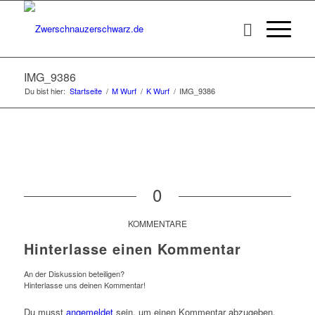
IMG_9386
Du bist hier:
Startseite
/
M Wurf
/
K Wurf
/
IMG_9386
0
KOMMENTARE
Hinterlasse einen Kommentar
An der Diskussion beteiligen?
Hinterlasse uns deinen Kommentar!
Du musst
angemeldet
sein, um einen Kommentar abzugeben.